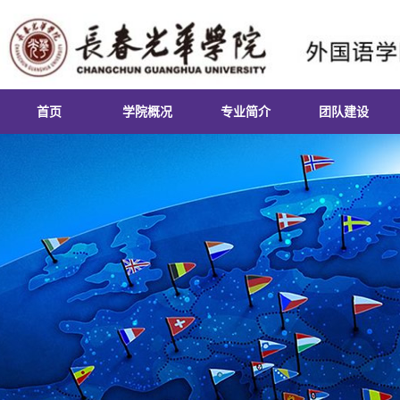
首页
学院概况
专业简介
团队建设
学院简介
英语专业
课程建设
院长致辞
日语专业
实习实训
领导团队
俄语专业
就业基地
组织机构
朝鲜语专业
第二课堂
联系我们
商务英语专业