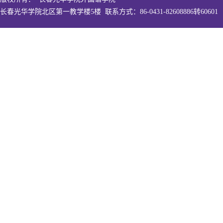
长春光华学院北区第一教学楼5楼 联系方式：86-0431-82608886转60601