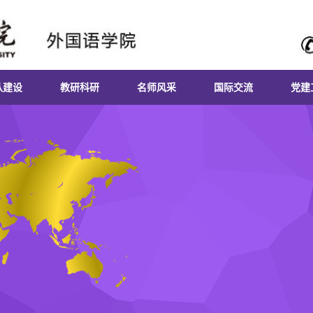
队建设
教研科研
名师风采
国际交流
党建
程建设
科研新闻
国际交流活动
组织
习实训
英语专业实习实训
发表论文
组织
业基地
日语专业实习实训
教材著作
组织
二课堂
俄语专业实习实训
英语专业
教师获奖
二级
朝鲜语专业实习实训
日语专业
课题研究
星火
商务英语专业实习实
俄语专业
训