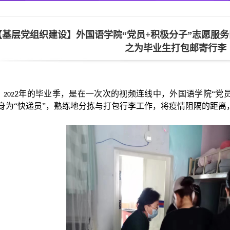
朝鲜语专业
【基层党组织建设】外国语学院“党员+积极分子”志愿服
商务英语专业
之为毕业生打包邮寄行李
年
的毕业季
，
是在一次次的视频连线中，
外国语学院“党
2
202
身为“快递员”，熟练地
分拣与打包
行李工作，将
疫情阻隔的距离