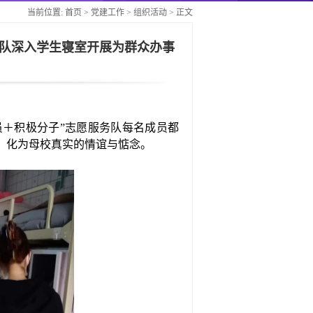
当前位置:
首页
>
党建工作
>
组织活动
> 正文
务队深入学生寝室开展为群众办事
员＋积极分子”志愿服务队每名成员都
，
化为母校
真实的情谊与惦念。