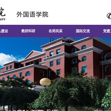
队建设
教研科研
名师风采
国际交流
党建
程建设
科研新闻
国际交流活动
组织
习实训
英语专业实习实训
发表论文
组织
业基地
日语专业实习实训
教材著作
组织
二课堂
俄语专业实习实训
英语专业
教师获奖
二级
朝鲜语专业实习实训
日语专业
课题研究
星火
商务英语专业实习实
俄语专业
训