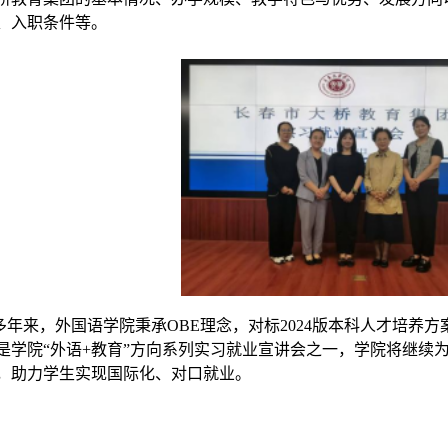
、
入职条件
等
。
多年来，
外国语学院秉承
OBE理念，对标2024版本科人才培养
是学院“外语+
教育
”方向系列实习就业宣讲会之一，学院将继续
，助力学生实现国际化
、
对口就业。