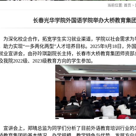
当前位置:
首页
>
朝鲜语专业
长春光华学院外国语学院举办大桥教育集
商务英语专业
为深化校企合作，拓宽学生实习就业渠道，学院以社会需求为
，助力实现
“一多两化两型”人才培养目标。2025年9月18日，外
就业宣讲会
，
由孙玲琪副院长主持，
长春市
大桥教育集团
师资部
及
我院
20
22级
、
20
23级
教育方向的
学生参加
。
宣讲会上，
郑晴总监为同学们
分析
了目前
外语教育
培训
行业的
桥教育集团
的
基本情况
、
办学
规模
、
教学特色与优势、发展方向