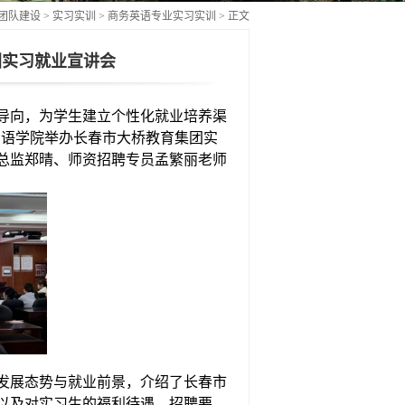
团队建设
>
实习实训
>
商务英语专业实习实训
> 正文
团实习就业宣讲会
导向，为学生建立个性化就业培养渠
国语学院举办
长春市
大桥教育集团实
总监郑晴
、师资招聘专员
孟繁丽老师
发展态势与就业前景，
介绍了长春市
以及对实习生的
福利待遇
、
招聘要