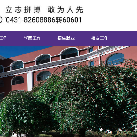
工作
学团工作
招生就业
校友工作
机构
学生活动
招生信息
校友风采
发展
就业信息
校友活动
活动
考研信息
党校
政策法规
学社
招聘信息