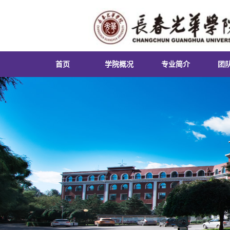
首页
学院概况
专业简介
团
学院简介
英语专业
课
院长致辞
日语专业
实
领导团队
俄语专业
就
组织机构
朝鲜语专业
第
联系我们
商务英语专业